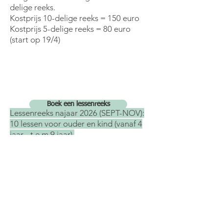
delige reeks.
Kostprijs 10-delige reeks = 150 euro
Kostprijs 5-delige reeks = 80 euro
(start op 19/4)
Boek een lessenreeks
Lessenreeks najaar 2026 (SEPT-NOV):
10 lessen voor ouder en kind (vanaf 4
jaar - t.e.m 9 jaar)
13/9/26
20/9/26
27/9/26
4/10/26
11/10/26