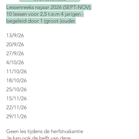
Lessenreeks najaar 2026 (SEPT-NOV):
10
lessen voor 2,5 t.e.m 4 jarigen -
begeleid door 1 (groot-)ouder.
13/9/26
20/9/26
27/9/26
4/10/26
11/10/26
18/10/26
25/10/26
15/11/26
22/11/26
29/11/26
​Geen les tijdens de herfstvakantie
Je kan ook de helft van deze