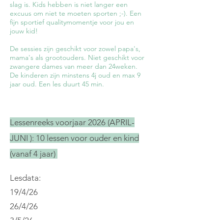
slag is. Kids hebben is niet langer een
excuus om niet te moeten sporten ;-). Een
fijn sportief qualitymomentje voor jou en
jouw kid!
De sessies zijn geschikt voor zowel papa's,
mama's als grootouders. Niet geschikt voor
zwangere dames van meer dan 24weken.
De kinderen zijn minstens 4j oud en max 9
jaar oud. Een les duurt 45 min.
Lessenreeks voorjaar 2026 (APRIL-
JUNI ):
10 lessen voor ouder en kind
(vanaf 4 jaar)
Lesdata:
19/4/26
26/4/26