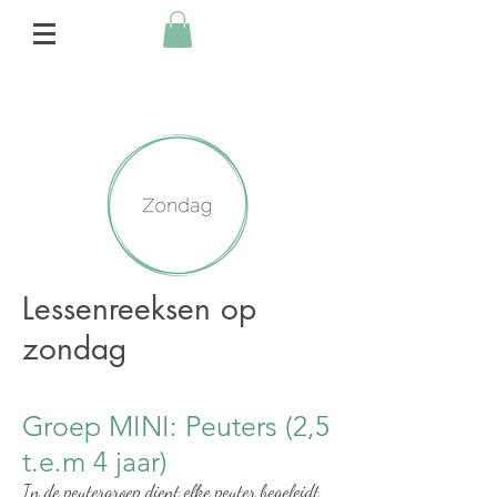
Lessenreeksen op
zondag
Groep MINI: Peuters (2,5
t.e.m 4 jaar)
In de peutergroep dient elke peuter begeleidt