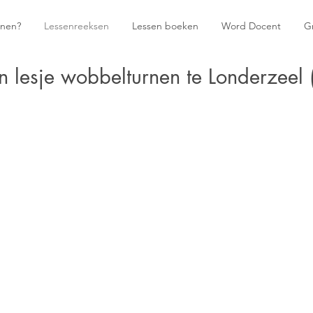
rnen?
Lessenreeksen
Lessen boeken
Word Docent
Gr
n lesje wobbelturnen te Londerzeel