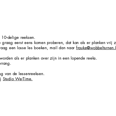
f 10-delige reeksen.
je graag eerst eens komen proberen, dat kan als er planken vrij z
graag een losse les boeken, mail dan naar
frauke@wobbelturnen
worden als er planken over zijn in een lopende reeks.
oorrang.
ng van de lessenreeksen.
ij
Studio We-Time.