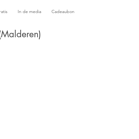
atis
In de media
Cadeaubon
 (Malderen)