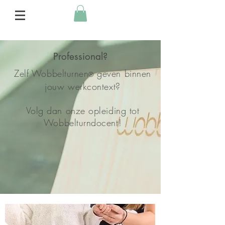
Professional?
Zelf Wobbelturnen
geven binnen
®
jouw werkcontext?
Volg dan onze opleiding tot
Wobbelturndocent!