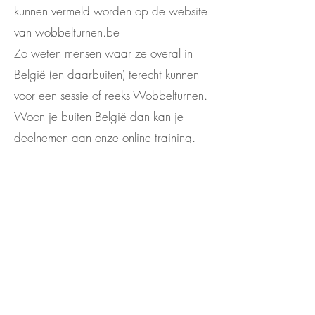
kunnen vermeld worden op de website
van wobbelturnen.be
Zo weten mensen waar ze overal in
België (en daarbuiten) terecht kunnen
voor een sessie of reeks Wobbelturnen.
Woon je buiten België dan kan je
deelnemen aan onze online training.
Wobbelturnen
is een gedeponeerd
®
en beschermd merk. Het concept en de
merknaam mag niet gebruikt worden
door niet gecertificeerde trainers. We
zullen onze rechten handhaven
betreffende misbruik van de merknaam
of plagiaat.